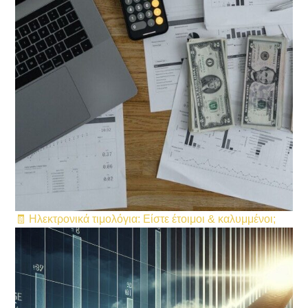
🧾 Ηλεκτρονικά τιμολόγια: Είστε έτοιμοι & καλυμμένοι;