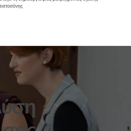
πιστοσύνης
Λύση
 σας