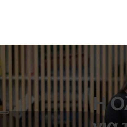
Η Ο
για