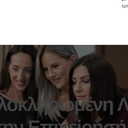
εμ
λοκληρωμένη 
 την Επιχείρησή