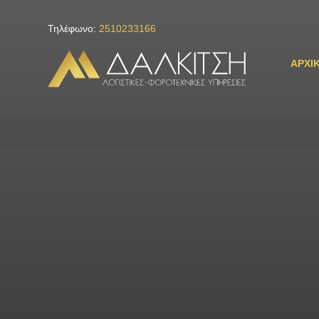
Τηλέφωνο:
2510233166
ΑΡΧΙ