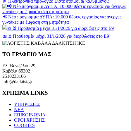
🧾 Ηλεκτρονικά τιμολόγια: Είστε έτοιμοι & καλυμμένοι;
📢 Νέο πρόγραμμα ΔΥΠΑ: 10.000 θέσεις εργασίας για άνεργες
γυναίκες με έμφαση στη μητρότητα
📅 ⏳ Προθεσμία μέχρι 31/1/2026 για διορθώσεις στο Ε9
ΤΟ ΓΡΑΦΕΙΟ ΜΑΣ
Ελ. Βενιζέλου 29,
Καβάλα 65302
2510233166
info@dalkitsi.gr
ΧΡΗΣΙΜΑ LINKS
ΥΠΗΡΕΣΙΕΣ
ΝΕΑ
ΕΠΙΚΟΙΝΩΝΙΑ
ΟΡΟΙ ΧΡΗΣΗΣ
COOKIES