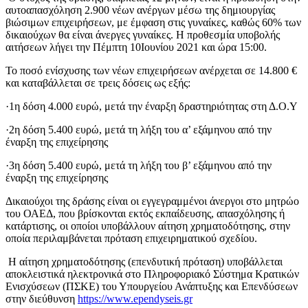
αυτοαπασχόληση 2.900 νέων ανέργων μέσω της δημιουργίας
βιώσιμων επιχειρήσεων, με έμφαση στις γυναίκες, καθώς 60% των
δικαιούχων θα είναι άνεργες γυναίκες. Η προθεσμία υποβολής
αιτήσεων λήγει την Πέμπτη 10Ιουνίου 2021 και ώρα 15:00.
Το ποσό ενίσχυσης των νέων επιχειρήσεων ανέρχεται σε 14.800 €
και καταβάλλεται σε τρεις δόσεις ως εξής:
·1η δόση 4.000 ευρώ, μετά την έναρξη δραστηριότητας στη Δ.Ο.Υ
·2η δόση 5.400 ευρώ, μετά τη λήξη του α’ εξάμηνου από την
έναρξη της επιχείρησης
·3η δόση 5.400 ευρώ, μετά τη λήξη του β’ εξάμηνου από την
έναρξη της επιχείρησης
Δικαιούχοι της δράσης είναι οι εγγεγραμμένοι άνεργοι στο μητρώο
του ΟΑΕΔ, που βρίσκονται εκτός εκπαίδευσης, απασχόλησης ή
κατάρτισης, οι οποίοι υποβάλλουν αίτηση χρηματοδότησης, στην
οποία περιλαμβάνεται πρόταση επιχειρηματικού σχεδίου.
Η αίτηση χρηματοδότησης (επενδυτική πρόταση) υποβάλλεται
αποκλειστικά ηλεκτρονικά στο Πληροφοριακό Σύστημα Κρατικών
Ενισχύσεων (ΠΣΚΕ) του Υπουργείου Ανάπτυξης και Επενδύσεων
στην διεύθυνση
https://www.ependyseis.gr