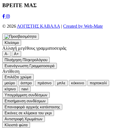
ΒΡΕΙΤΕ ΜΑΣ
Facebook
Instagram
© 2026
ΛΟΓΙΣΤΗΣ ΚΑΒΑΛΑ
|
Created by Web-Mate
Κλείσιμο
Αλλαγή μεγέθους γραμματοσειράς
A-
A+
Πλοήγηση Πληκτρολόγιου
Ευανάγνωστη Γραμματοσειρά
Αντίθεση
Επιλέξτε χρώμα
μαύρο
άσπρο
πράσινο
μπλε
κόκκινο
πορτοκαλί
κίτρινο
navi
Υπογράμμιση συνδέσμων
Επισήμανση συνδέσμων
Επαναφορά αρχικής κατάστασης
Εικόνες σε κλίμακα του γκρι
Αντιστροφή Χρωμάτων
Κλειστά φώτα