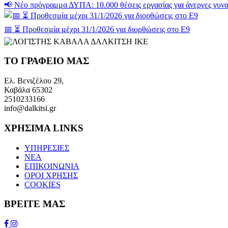
📢 Νέο πρόγραμμα ΔΥΠΑ: 10.000 θέσεις εργασίας για άνεργες γυνα
📅 ⏳ Προθεσμία μέχρι 31/1/2026 για διορθώσεις στο Ε9
ΤΟ ΓΡΑΦΕΙΟ ΜΑΣ
Ελ. Βενιζέλου 29,
Καβάλα 65302
2510233166
info@dalkitsi.gr
ΧΡΗΣΙΜΑ LINKS
ΥΠΗΡΕΣΙΕΣ
ΝΕΑ
ΕΠΙΚΟΙΝΩΝΙΑ
ΟΡΟΙ ΧΡΗΣΗΣ
COOKIES
ΒΡΕΙΤΕ ΜΑΣ
Facebook
Instagram