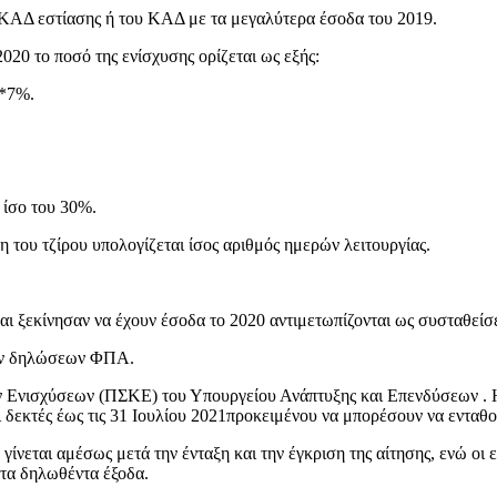
υ ΚΑΔ εστίασης ή του ΚΑΔ με τα μεγαλύτερα έσοδα του 2019.
2020 το ποσό της ενίσχυσης ορίζεται ως εξής:
5*7%.
 ίσο του 30%.
ση του τζίρου υπολογίζεται ίσος αριθμός ημερών λειτουργίας.
και ξεκίνησαν να έχουν έσοδα το 2020 αντιμετωπίζονται ως συσταθείσε
ικών δηλώσεων ΦΠΑ.
 Ενισχύσεων (ΠΣΚΕ) του Υπουργείου Ανάπτυξης και Επενδύσεων . Η 
δεκτές έως τις 31 Ιουλίου 2021προκειμένου να μπορέσουν να ενταθούν
γίνεται αμέσως μετά την ένταξη και την έγκριση της αίτησης, ενώ οι
 τα δηλωθέντα έξοδα.