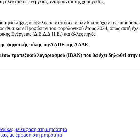
η ηλεκτρικής ενέργειας, εξαιρούνται της χορήγησης:
μερομηνία λήξης υποβολής των αιτήσεων των δικαιούχων της παρούσα
ος Φυσικών Προσώπων του φορολογικού έτους 2024, όπως αυτή έχει 
κής Ενέργειας (Δ.Ε.Δ.Δ.Η.Ε.) και άλλες πηγές.
σω της ψηφιακής πύλης myAADE της ΑΑΔΕ
.
μέσω τραπεζικού λογαριασμού (IBAN) που θα έχει δηλωθεί στην 
ίκες με έμφαση στη μητρότητα