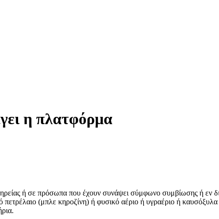
ίγει η πλατφόρμα
ηρείας ή σε πρόσωπα που έχουν συνάψει σύμφωνο συμβίωσης ή εν δια
πετρέλαιο (μπλε κηροζίνη) ή φυσικό αέριο ή υγραέριο ή καυσόξυλα 
ήρια.