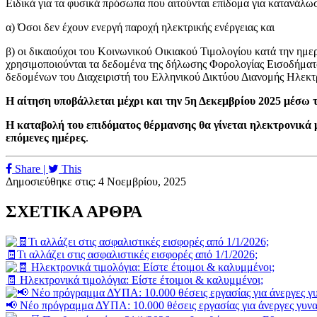
Ειδικά για τα φυσικά πρόσωπα που αιτούνται επίδομα για κατανάλωσ
α) Όσοι δεν έχουν ενεργή παροχή ηλεκτρικής ενέργειας και
β) οι δικαιούχοι του Κοινωνικού Οικιακού Τιμολογίου κατά την η
χρησιμοποιούνται τα δεδομένα της δήλωσης Φορολογίας Εισοδήματ
δεδομένων του Διαχειριστή του Ελληνικού Δικτύου Διανομής Ηλεκτρι
Η αίτηση υποβάλλεται μέχρι και την 5η Δεκεμβρίου 2025 μέ
Η καταβολή του επιδόματος θέρμανσης θα γίνεται ηλεκτρονικά 
επόμενες ημέρες
.
Share |
This
Δημοσιεύθηκε στις: 4 Νοεμβρίου, 2025
ΣΧΕΤΙΚΑ ΑΡΘΡΑ
🧾Τι αλλάζει στις ασφαλιστικές εισφορές από 1/1/2026;
🧾 Ηλεκτρονικά τιμολόγια: Είστε έτοιμοι & καλυμμένοι;
📢 Νέο πρόγραμμα ΔΥΠΑ: 10.000 θέσεις εργασίας για άνεργες γυνα