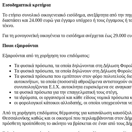
Εισοδηματικά κριτήρια
Το ετήσιο συνολικό οικογενειακό εισόδημα, ανεξάρτητα από την πη
διαστάσει και 24.000 ευρώ για έγγαμο υπόχρεο ή τους έγγαμους ή
τέκνο.
Για τη μονογονεϊκή οικογένεια το εισόδημα ανέρχεται έως 29.000 ε
Ποιοι εξαιρούνται
Εξαιρούνται από τη χορήγηση του επιδόματος:
Τα φυσικά πρόσωπα, τα οποία δηλώνονται στη Δήλωση Φορο
Τα φυσικά πρόσωπα, τα οποία δηλώνουν στη Δήλωση Φορολο
Τα φυσικά πρόσωπα που εμπίπτουν στον φόρο πολυτελούς διαβ
αυτοκινήτων, τα οποία (ποσοστά) αθροιζόμενα αντιστοιχούν 
συνυπολογίζονται Ε.Ι.Χ. αυτοκίνητα ευρισκόμενα σε αναγκαστ
τα φυσικά πρόσωπα για την επαγγελματική τους στέγη,
τα ιδρύματα, οι οργανισμοί και κάθε είδους νομικά πρόσωπα 
οι φορολογικοί κάτοικοι αλλοδαπής, οι οποίοι υποχρεούνται
Από τη χορήγηση επιδόματος θέρμανσης για κατανάλωση καυσόξυλων 
Θεσσαλονίκης καθώς και οι οικισμοί που περιλαμβάνονται στον Δήμ
πρόσθετη προϋπόθεση το ακίνητο να βρίσκεται σε έναν από τους Δ