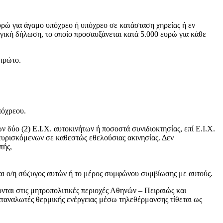
υρώ για άγαμο υπόχρεο ή υπόχρεο σε κατάσταση χηρείας ή εν
ική δήλωση, το οποίο προσαυξάνεται κατά 5.000 ευρώ για κάθε
 πρώτο.
πόχρεου.
δύο (2) Ε.Ι.Χ. αυτοκινήτων ή ποσοστά συνιδιοκτησίας, επί Ε.Ι.Χ.
ευρισκόμενων σε καθεστώς εθελούσιας ακινησίας. Δεν
πής,
αι ο/η σύζυγος αυτών ή το μέρος συμφώνου συμβίωσης με αυτούς.
νται στις μητροπολιτικές περιοχές Αθηνών – Πειραιώς και
αταναλωτές θερμικής ενέργειας μέσω τηλεθέρμανσης τίθεται ως