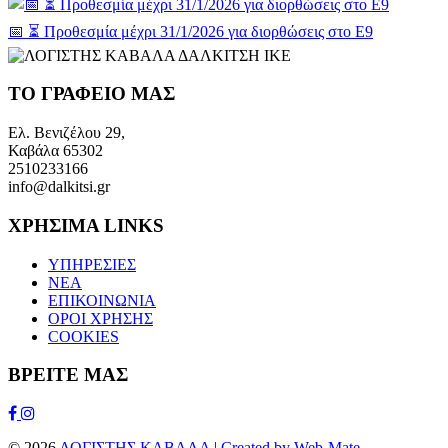
📅 ⏳ Προθεσμία μέχρι 31/1/2026 για διορθώσεις στο Ε9
ΤΟ ΓΡΑΦΕΙΟ ΜΑΣ
Ελ. Βενιζέλου 29,
Καβάλα 65302
2510233166
info@dalkitsi.gr
ΧΡΗΣΙΜΑ LINKS
ΥΠΗΡΕΣΙΕΣ
ΝΕΑ
ΕΠΙΚΟΙΝΩΝΙΑ
ΟΡΟΙ ΧΡΗΣΗΣ
COOKIES
ΒΡΕΙΤΕ ΜΑΣ
Facebook
Instagram
© 2026
ΛΟΓΙΣΤΗΣ ΚΑΒΑΛΑ
|
Created by Web-Mate