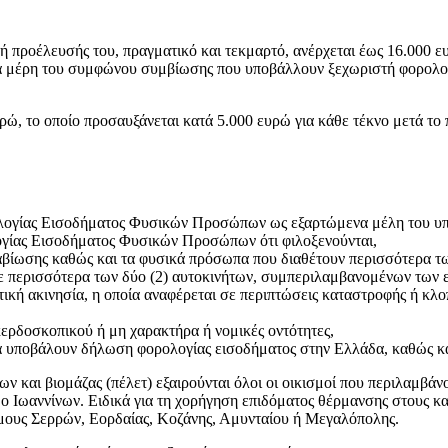
γή προέλευσής του, πραγματικό και τεκμαρτό, ανέρχεται έως 16.000 ε
 τα μέρη του συμφώνου συμβίωσης που υποβάλλουν ξεχωριστή φορολογ
υρώ, το οποίο προσαυξάνεται κατά 5.000 ευρώ για κάθε τέκνο μετά το
λογίας Εισοδήματος Φυσικών Προσώπων ως εξαρτώμενα μέλη του υ
γίας Εισοδήματος Φυσικών Προσώπων ότι φιλοξενούνται,
ίωσης καθώς και τα φυσικά πρόσωπα που διαθέτουν περισσότερα των 
σε περισσότερα των δύο (2) αυτοκινήτων, συμπεριλαμβανομένων των 
ική ακινησία, η οποία αναφέρεται σε περιπτώσεις καταστροφής ή κλο
κερδοσκοπικού ή μη χαρακτήρα ή νομικές οντότητες,
 να υποβάλουν δήλωση φορολογίας εισοδήματος στην Ελλάδα, καθώς κ
και βιομάζας (πέλετ) εξαιρούνται όλοι οι οικισμοί που περιλαμβάνο
ο Ιωαννίνων. Ειδικά για τη χορήγηση επιδόματος θέρμανσης στους κ
ήμους Σερρών, Εορδαίας, Κοζάνης, Αμυνταίου ή Μεγαλόπολης.