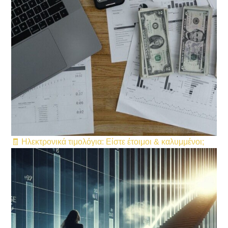
🧾 Ηλεκτρονικά τιμολόγια: Είστε έτοιμοι & καλυμμένοι;