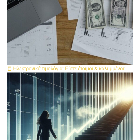
🧾 Ηλεκτρονικά τιμολόγια: Είστε έτοιμοι & καλυμμένοι;