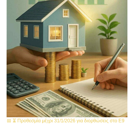
📅 ⏳ Προθεσμία μέχρι 31/1/2026 για διορθώσεις στο Ε9