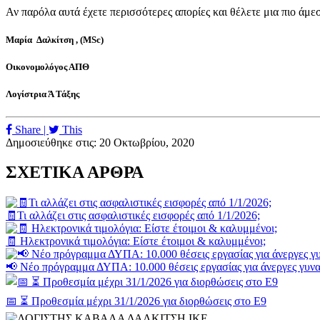
Αν παρόλα αυτά έχετε περισσότερες απορίες και θέλετε μια πιο άμε
Μαρία Δαλκίτση , (MSc)
Οικονομολόγος ΑΠΘ
Λογίστρια Ά Τάξης
Share |
This
Δημοσιεύθηκε στις: 20 Οκτωβρίου, 2020
ΣΧΕΤΙΚΑ ΑΡΘΡΑ
🧾Τι αλλάζει στις ασφαλιστικές εισφορές από 1/1/2026;
🧾 Ηλεκτρονικά τιμολόγια: Είστε έτοιμοι & καλυμμένοι;
📢 Νέο πρόγραμμα ΔΥΠΑ: 10.000 θέσεις εργασίας για άνεργες γυνα
📅 ⏳ Προθεσμία μέχρι 31/1/2026 για διορθώσεις στο Ε9