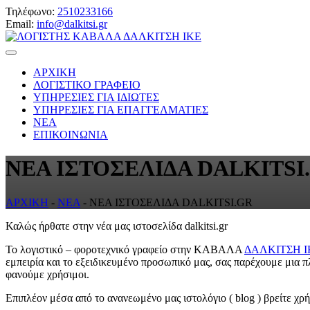
Τηλέφωνο:
2510233166
Email:
info@dalkitsi.gr
ΑΡΧΙΚΗ
ΛΟΓΙΣΤΙΚΟ ΓΡΑΦΕΙΟ
ΥΠΗΡΕΣΙΕΣ ΓΙΑ ΙΔΙΩΤΕΣ
ΥΠΗΡΕΣΙΕΣ ΓΙΑ ΕΠΑΓΓΕΛΜΑΤΙΕΣ
ΝΕΑ
ΕΠΙΚΟΙΝΩΝΙΑ
ΝΕΑ ΙΣΤΟΣΕΛΙΔΑ DALKITSI
ΑΡΧΙΚΗ
-
ΝΕΑ
-
ΝΕΑ ΙΣΤΟΣΕΛΙΔΑ DALKITSI.GR
Καλώς ήρθατε στην νέα μας ιστοσελίδα dalkitsi.gr
To λογιστικό – φοροτεχνικό γραφείο στην ΚΑΒΑΛΑ
ΔΑΛΚΙΤΣΗ Ι
εμπειρία και το εξειδικευμένο προσωπικό μας, σας παρέχουμε μια
φανούμε χρήσιμοι.
Επιπλέον μέσα από το ανανεωμένο μας ιστολόγιο ( blog ) βρείτε χρ