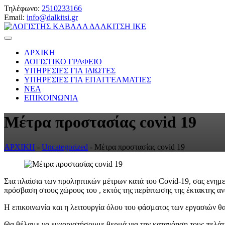
Τηλέφωνο:
2510233166
Email:
info@dalkitsi.gr
ΑΡΧΙΚΗ
ΛΟΓΙΣΤΙΚΟ ΓΡΑΦΕΙΟ
ΥΠΗΡΕΣΙΕΣ ΓΙΑ ΙΔΙΩΤΕΣ
ΥΠΗΡΕΣΙΕΣ ΓΙΑ ΕΠΑΓΓΕΛΜΑΤΙΕΣ
ΝΕΑ
ΕΠΙΚΟΙΝΩΝΙΑ
Μέτρα προστασίας covid 19
ΑΡΧΙΚΗ
-
Uncategorized
-
Μέτρα προστασίας covid 19
Στα πλαίσια των προληπτικών μέτρων κατά του Covid-19, σας ενημε
πρόσβαση στους χώρους του , εκτός της περίπτωσης της έκτακτης α
Η επικοινωνία και η λειτουργία όλου του φάσματος των εργασιών θα
Θα θέλαμε να ευχαριστήσουμε θερμά για την κατανόηση τους πελάτε