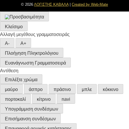
© 2026
ΛΟΓΙΣΤΗΣ ΚΑΒΑΛΑ
|
Created by Web-Mate
Κλείσιμο
Αλλαγή μεγέθους γραμματοσειράς
A-
A+
Πλοήγηση Πληκτρολόγιου
Ευανάγνωστη Γραμματοσειρά
Αντίθεση
Επιλέξτε χρώμα
μαύρο
άσπρο
πράσινο
μπλε
κόκκινο
πορτοκαλί
κίτρινο
navi
Υπογράμμιση συνδέσμων
Επισήμανση συνδέσμων
Επαναφορά αρχικής κατάστασης