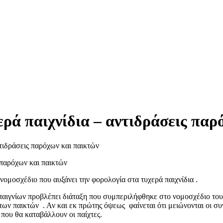
ερά παιχνίδια – αντιδράσεις παρ
ντιδράσεις παρόχων και παικτών
ομοσχέδιο που αυξάνει την φορολογία στα τυχερά παιχνίδια .
 παιγνίων προβλέπει διάταξη που συμπεριλήφθηκε στο νομοσχέδιο το
ν παικτών . Αν και εκ πρώτης όψεως φαίνεται ότι μειώνονται οι σ
που θα καταβάλλουν οι παίχτες.