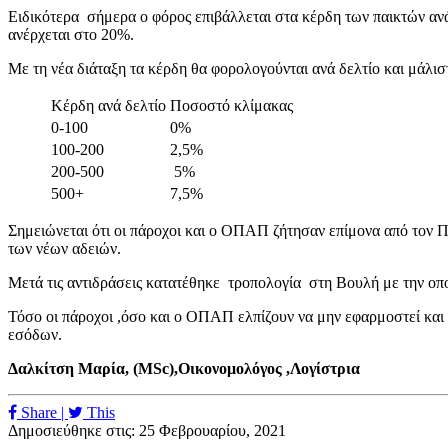
Ειδικότερα σήμερα ο φόρος επιβάλλεται στα κέρδη των παικτών ανά
ανέρχεται στο 20%.
Με τη νέα διάταξη τα κέρδη θα φορολογούνται ανά δελτίο και μάλισ
Κέρδη ανά δελτίο
Ποσοστό κλίμακας
0-100
0%
100-200
2,5%
200-500
5%
500+
7,5%
Σημειώνεται ότι οι πάροχοι και ο ΟΠΑΠ ζήτησαν επίμονα από τον Π
των νέων αδειών.
Μετά τις αντιδράσεις κατατέθηκε τροπολογία στη Βουλή με την οποί
Τόσο οι πάροχοι ,όσο και ο ΟΠΑΠ ελπίζουν να μην εφαρμοστεί και
εσόδων.
Δαλκίτση Μαρία, (
MSc
),Οικονομολόγος ,Λογίστρια
Share |
This
Δημοσιεύθηκε στις: 25 Φεβρουαρίου, 2021