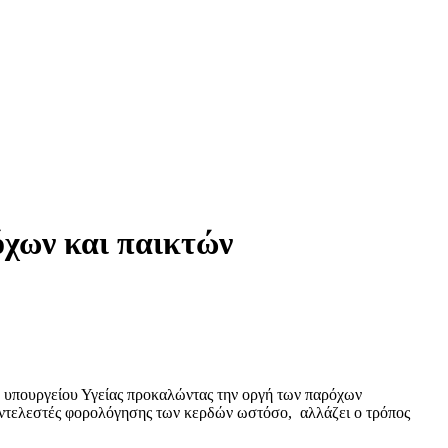
όχων και παικτών
υ υπουργείου Υγείας προκαλώντας την οργή των παρόχων
υντελεστές φορολόγησης των κερδών ωστόσο, αλλάζει ο τρόπος