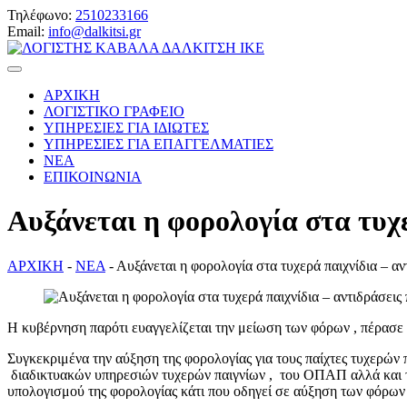
Τηλέφωνο:
2510233166
Email:
info@dalkitsi.gr
ΑΡΧΙΚΗ
ΛΟΓΙΣΤΙΚΟ ΓΡΑΦΕΙΟ
ΥΠΗΡΕΣΙΕΣ ΓΙΑ ΙΔΙΩΤΕΣ
ΥΠΗΡΕΣΙΕΣ ΓΙΑ ΕΠΑΓΓΕΛΜΑΤΙΕΣ
ΝΕΑ
ΕΠΙΚΟΙΝΩΝΙΑ
Αυξάνεται η φορολογία στα τυχ
ΑΡΧΙΚΗ
-
ΝΕΑ
-
Αυξάνεται η φορολογία στα τυχερά παιχνίδια – α
Η κυβέρνηση παρότι ευαγγελίζεται την μείωση των φόρων , πέρασε ν
Συγκεκριμένα την αύξηση της φορολογίας για τους παίχτες τυχερών
διαδικτυακών υπηρεσιών τυχερών παιγνίων , του ΟΠΑΠ αλλά και τω
υπολογισμού της φορολογίας κάτι που οδηγεί σε αύξηση των φόρων 