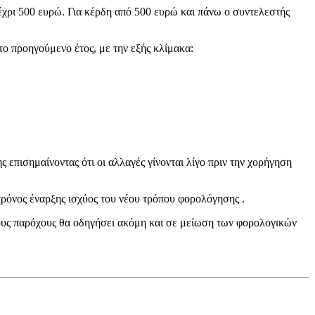
έχρι 500 ευρώ. Για κέρδη από 500 ευρώ και πάνω ο συντελεστής
το προηγούμενο έτος, με την εξής κλίμακα:
πισημαίνοντας ότι οι αλλαγές γίνονται λίγο πριν την χορήγηση
χρόνος έναρξης ισχύος του νέου τρόπου φορολόγησης .
ους παρόχους θα οδηγήσει ακόμη και σε μείωση των φορολογικών