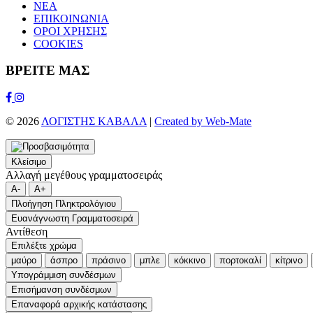
ΝΕΑ
ΕΠΙΚΟΙΝΩΝΙΑ
ΟΡΟΙ ΧΡΗΣΗΣ
COOKIES
ΒΡΕΙΤΕ ΜΑΣ
Facebook
Instagram
© 2026
ΛΟΓΙΣΤΗΣ ΚΑΒΑΛΑ
|
Created by Web-Mate
Κλείσιμο
Αλλαγή μεγέθους γραμματοσειράς
A-
A+
Πλοήγηση Πληκτρολόγιου
Ευανάγνωστη Γραμματοσειρά
Αντίθεση
Επιλέξτε χρώμα
μαύρο
άσπρο
πράσινο
μπλε
κόκκινο
πορτοκαλί
κίτρινο
Υπογράμμιση συνδέσμων
Επισήμανση συνδέσμων
Επαναφορά αρχικής κατάστασης